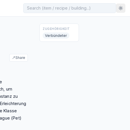
ZUGEHÖRIGKEIT
Verbündeter
↗
Share
ie
ch, um
nstanz zu
Erleichterung
ie Klasse
lague (Pet)