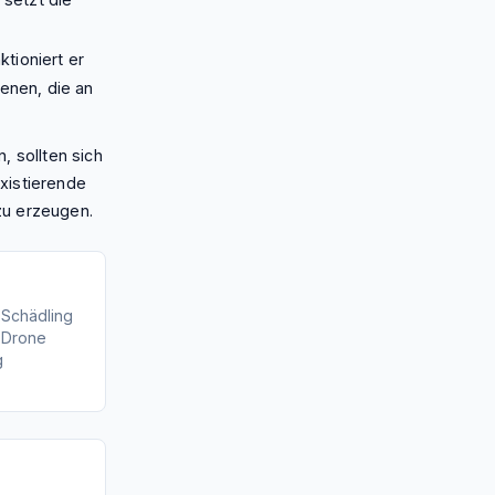
ktioniert er
ienen, die an
 sollten sich
xistierende
zu erzeugen.
 Schädling
 Drone
g