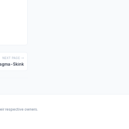
NEXT PAGE →
agma-Skink
heir respective owners.