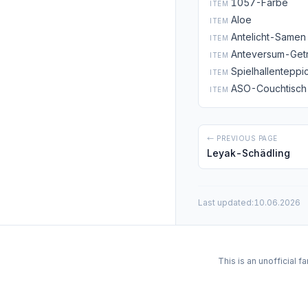
1057-Farbe
ITEM
Aloe
ITEM
Antelicht-Samen
ITEM
Anteversum-Get
ITEM
Spielhallenteppi
ITEM
ASO-Couchtisch
ITEM
← PREVIOUS PAGE
Leyak-Schädling
Last updated:
10.06.2026
This is an unofficial 