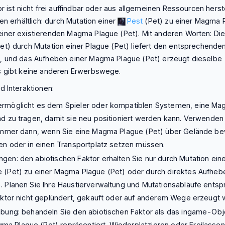
r ist nicht frei auffindbar oder aus allgemeinen Ressourcen herstel
en erhältlich: durch Mutation einer
Pest
(Pet) zu einer Magma P
iner existierenden Magma Plague (Pet). Mit anderen Worten: Di
t) durch Mutation einer Plague (Pet) liefert den entsprechende
, und das Aufheben einer Magma Plague (Pet) erzeugt dieselbe
s gibt keine anderen Erwerbswege.
d Interaktionen:
rmöglicht es dem Spieler oder kompatiblen Systemen, eine Ma
d zu tragen, damit sie neu positioniert werden kann. Verwenden
 immer dann, wenn Sie eine Magma Plague (Pet) über Gelände be
en oder in einen Transportplatz setzen müssen.
en: den abiotischen Faktor erhalten Sie nur durch Mutation ein
(Pet) zu einer Magma Plague (Pet) oder durch direktes Aufheb
 Planen Sie Ihre Haustierverwaltung und Mutationsabläufe ents
aktor nicht geplündert, gekauft oder auf anderem Wege erzeugt 
bung: behandeln Sie den abiotischen Faktor als das ingame-Obj
Plague (Pet) repräsentiert. Wiederplatzieren oder Freilassen 