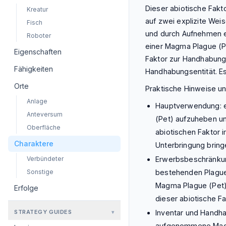
Dieser abiotische Fakto
Kreatur
auf zwei explizite Weis
Fisch
und durch Aufnehmen e
Roboter
einer Magma Plague (Pe
Eigenschaften
Faktor zur Handhabung
Fähigkeiten
Handhabungsentität. E
Orte
Praktische Hinweise un
Anlage
Hauptverwendung: e
Anteversum
(Pet) aufzuheben un
Oberfläche
abiotischen Faktor
Charaktere
Unterbringung bring
Erwerbsbeschränkung
Verbündeter
bestehenden Plague 
Sonstige
Magma Plague (Pet).
Erfolge
dieser abiotische F
Inventar und Handha
STRATEGY GUIDES
▾
aufgenommene Magma 