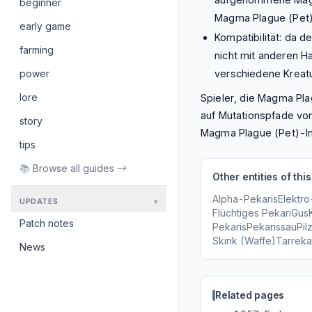
beginner
Magma Plague (Pet) 
early game
Kompatibilität: da d
farming
nicht mit anderen H
verschiedene Kreat
power
lore
Spieler, die Magma Pla
auf Mutationspfade vo
story
Magma Plague (Pet)-In
tips
📚
Browse all guides →
Other entities of this
Alpha-Pekaris
Elektro
UPDATES
▾
Flüchtiges Pekari
Gus
Patch notes
Pekaris
Pekarissau
Pil
Skink (Waffe)
Tarreka
News
Related pages