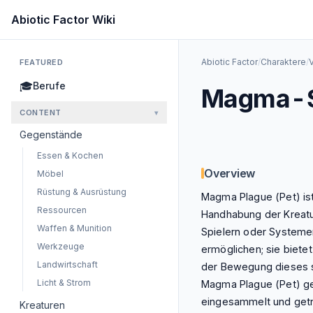
Skip to main content
Abiotic Factor Wiki
Abiotic Factor
/
Charaktere
/
FEATURED
🎓
Berufe
Magma-S
CONTENT
▾
Gegenstände
Essen & Kochen
Overview
Möbel
Rüstung & Ausrüstung
Magma Plague (Pet) ist 
Ressourcen
Handhabung der Kreatur
Waffen & Munition
Spielern oder Systeme
Werkzeuge
ermöglichen; sie biete
Landwirtschaft
der Bewegung dieses sp
Licht & Strom
Magma Plague (Pet) ge
eingesammelt und get
Kreaturen