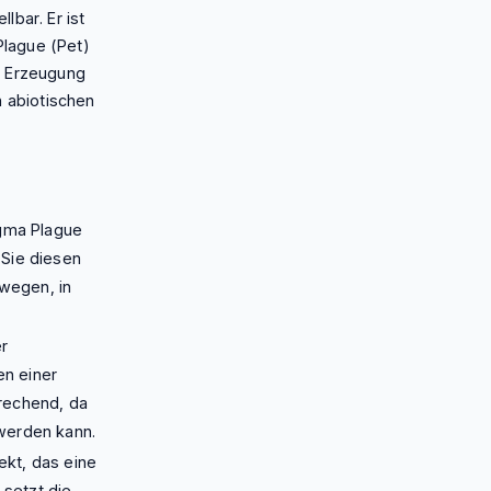
lbar. Er ist
lague (Pet)
e Erzeugung
n abiotischen
gma Plague
 Sie diesen
wegen, in
er
en einer
prechend, da
werden kann.
ekt, das eine
setzt die