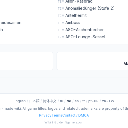
Alien-Käserad
ITEM
Anomaliedünger (Stufe 2)
ITEM
Antethermit
ITEM
reidesamen
Amboss
ITEM
ch
ASO-Aschenbecher
ITEM
ASO-Lounge-Sessel
ITEM
M
English
/
日本語
/
简体中文
/
ru
/
de
/
es
/
fr
/
pt-BR
/
zh-TW
fan-made wiki. All game titles, logos and related trademarks are property of t
Privacy
Terms
Contact / DMCA
Wiki & Guide · 5gamers.com