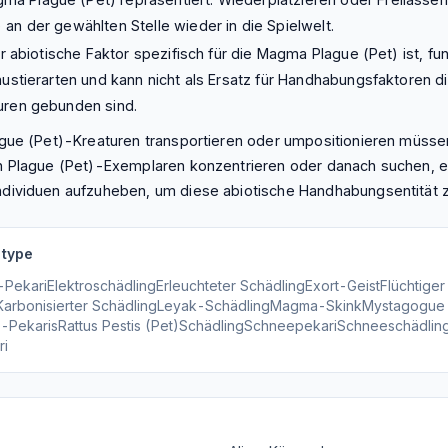
an der gewählten Stelle wieder in die Spielwelt.
er abiotische Faktor spezifisch für die Magma Plague (Pet) ist, fun
austierarten und kann nicht als Ersatz für Handhabungsfaktoren d
uren gebunden sind.
gue (Pet)-Kreaturen transportieren oder umpositionieren müssen,
n Plague (Pet)-Exemplaren konzentrieren oder danach suchen, e
dividuen aufzuheben, um diese abiotische Handhabungsentität 
 type
-Pekari
Elektroschädling
Erleuchteter Schädling
Exort-Geist
Flüchtiger
Karbonisierter Schädling
Leyak-Schädling
Magma-Skink
Mystagogue
z-Pekaris
Rattus Pestis (Pet)
Schädling
Schneepekari
Schneeschädlin
ri