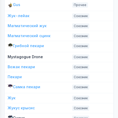
Gus
Прочее
Жук-лейак
Союзник
Магматический жук
Союзник
Магматический сцинк
Союзник
Грибной пекари
Союзник
Mystagogue Drone
Союзник
Вожак пекари
Союзник
Пекари
Союзник
Самка пекари
Союзник
Жук
Союзник
Жукус крысис
Союзник
Сцинк