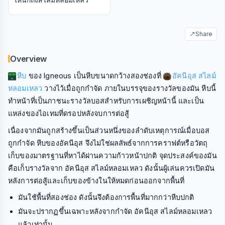
↗
Share
Overview
หีบ
ของ Igneous เป็นหีบขนาดกว้างสองช่องที่
อัคนีอุส สไลม์
หลอมเหลว
วางไว้เมื่อถูกกำจัด ภายในบรรจุของรางวัลของมัน หีบนี้
ทำหน้าที่เป็นภาชนะรางวัลบอสสำหรับการเผชิญหน้านี้ และเป็น
แหล่งของไอเทมที่ดรอปหลังจบการต่อสู้
เนื่องจากมันถูกสร้างขึ้นเป็นส่วนหนึ่งของลำดับเหตุการณ์เมื่อบอส
ถูกกำจัด หีบของอัคนีอุส จึงไม่ใช่ผลลัพธ์จากการคราฟต์หรือวัตถุ
เก็บของมาตรฐานที่หาได้ผ่านความก้าวหน้าปกติ จุดประสงค์ของมัน
คือเก็บรางวัลจาก อัคนีอุส สไลม์หลอมเหลว ดังนั้นผู้เล่นควรเปิดมัน
หลังการต่อสู้และเก็บของข้างในให้หมดก่อนออกจากพื้นที่
มันใช้พื้นที่สองช่อง ดังนั้นจึงต้องการพื้นที่มากกว่าหีบปกติ
มันจะปรากฏขึ้นเฉพาะหลังจากกำจัด อัคนีอุส สไลม์หลอมเหลว
แล้วเท่านั้น