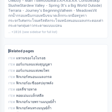
Owlboy - Main Title
Rootbear
S.A.H.A.B.A.R. Console
Skip
Slushie
Stardew Valley - Spring (It's a Big World Outside)
Terraria - Journey's Beginning
Valheim - Meadows
Vit
กกน้ำ
กรอบหนีบ
กรอบหนีบขนาดเล็ก
กระจกมือหรูหรา
กระจกวิเศษ
กระโจมคริสตัล
กระโจมหนังหนอนแมลง
กระดองเต่า
กระดาษกลุ่มดาว
กระดาษแบบแปลน
... +1816 (see sidebar for full list)
Related pages
แหวนของโอโมรอธ
ITEM
ออร์แกนลมแห่งสุญญตา
ITEM
ออร์แกนลมแห่งพงไพร
ITEM
ฟิกเกอร์หนอนแมลงกรด
ITEM
ฟิกเกอร์อะซีออสปลุกพลัง
ITEM
เยลลี่ชายหาด
ITEM
หอยเม่นแบล็กสตีล
ITEM
ฟิกเกอร์นายพรานมนุษย์ถ้ำ
ITEM
ฟิกเกอร์คนทรงมนุษย์ถ้ำ
ITEM