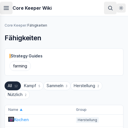
Skip to main content
Core Keeper Wiki
Core Keeper
/
Fähigkeiten
Fähigkeiten
Strategy Guides
farming
All
Kampf
Sammeln
Herstellung
12
5
3
2
Nützlich
2
Name
Group
▲
Kochen
Herstellung