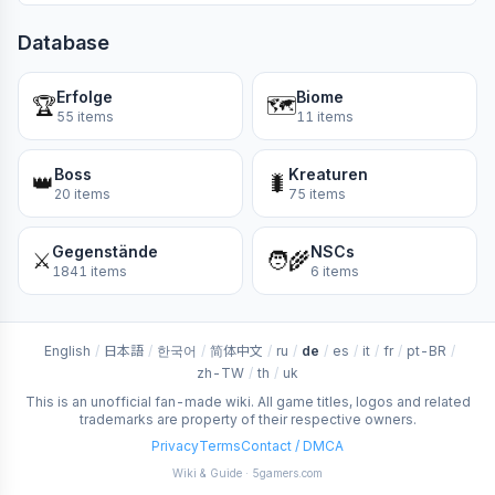
Database
Erfolge
Biome
🏆
🗺️
55 items
11 items
Boss
Kreaturen
👑
🐛
20 items
75 items
Gegenstände
NSCs
⚔️
🧑‍🌾
1841 items
6 items
English
/
日本語
/
한국어
/
简体中文
/
ru
/
de
/
es
/
it
/
fr
/
pt-BR
/
zh-TW
/
th
/
uk
This is an unofficial fan-made wiki. All game titles, logos and related
trademarks are property of their respective owners.
Privacy
Terms
Contact / DMCA
Wiki & Guide · 5gamers.com