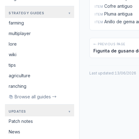
Cofre antiguo
ITEM
STRATEGY GUIDES
Pluma antigua
▾
ITEM
Anillo de gema a
ITEM
farming
multiplayer
lore
← PREVIOUS PAGE
Figurita de gusano d
wiki
tips
Last updated:
13/06/2026
agriculture
ranching
📚
Browse all guides →
UPDATES
▾
Patch notes
News