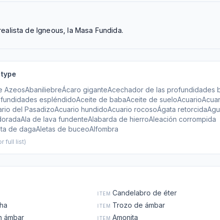
ealista de Igneous, la Masa Fundida.
 type
e Azeos
Abaniliebre
Ácaro gigante
Acechador de las profundidades br
ofundidades espléndido
Aceite de baba
Aceite de suelo
Acuario
Acua
rio del Pasadizo
Acuario hundido
Acuario rocoso
Ágata retorcida
Agu
dorada
Ala de lava fundente
Alabarda de hierro
Aleación corrompida
eta de daga
Aletas de buceo
Alfombra
 full list)
Candelabro de éter
ITEM
tha
Trozo de ámbar
ITEM
n ámbar
Amonita
ITEM