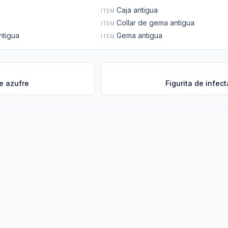
Caja antigua
ITEM
Collar de gema antigua
ITEM
ntigua
Gema antigua
ITEM
e azufre
Figurita de infec