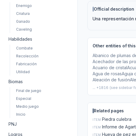
Enemigo
Official description
Criatura
Una representación r
Ganado
Caveling
Habilidades
Other entities of this
Combate
Abanico de plumas d
Recolección
Acechador de las pr
Fabricación
Acuario de cristal
Acua
Utilidad
Agua de rosas
Aguja 
Aleación de fusión
Al
Biomas
... +1816 (see sidebar for
Final de juego
Especial
Medio juego
Related pages
Inicio
Piedra culebra
ITEM
PNJ
Informe de Agar
ITEM
Hueva de pez e
Logros
ITEM