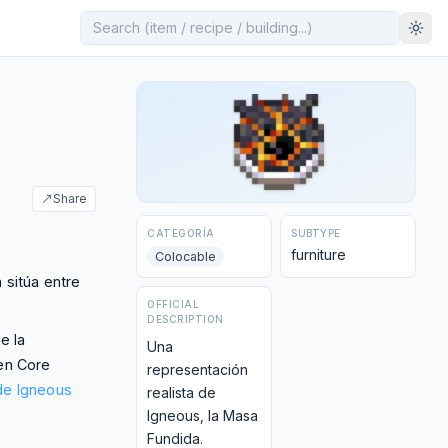
↗
Share
CATEGORÍA
SUBTYPE
furniture
Colocable
a sitúa entre
OFFICIAL
DESCRIPTION
e la
Una
 en Core
representación
 de Igneous
realista de
Igneous, la Masa
Fundida.