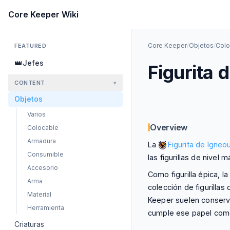
Skip to main content
Core Keeper Wiki
Core Keeper
/
Objetos
/
Colo
FEATURED
👑
Jefes
Figurita 
CONTENT
▾
Objetos
Varios
Overview
Colocable
Armadura
La
Figurita de Igneo
Consumible
las figurillas de nivel 
Accesorio
Como figurilla épica, la
Arma
colección de figurillas
Material
Keeper suelen conserv
Herramienta
cumple ese papel como 
Criaturas