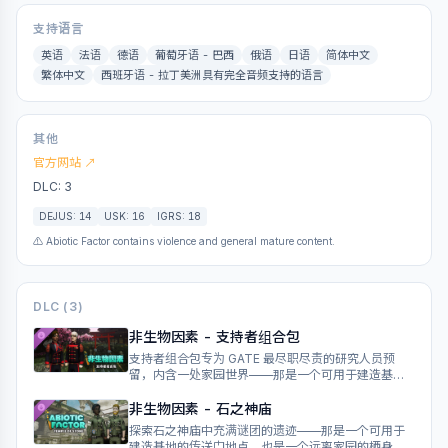
支持语言
英语
法语
德语
葡萄牙语 - 巴西
俄语
日语
简体中文
繁体中文
西班牙语 - 拉丁美洲具有完全音频支持的语言
其他
官方网站 ↗
DLC: 3
DEJUS: 14
USK: 16
IGRS: 18
⚠ Abiotic Factor contains violence and general mature content.
DLC (3)
非生物因素 - 支持者组合包
支持者组合包专为 GATE 最尽职尽责的研究人员预
留，内含一处家园世界——那是一个可用于建造基地
的传送门地点，也是一个远离家园的栖身之所。支持
者组合包还包含所有 GATE 鸟居研究人员的全套标准
非生物因素 - 石之神庙
制服。
探索石之神庙中充满谜团的遗迹——那是一个可用于
建造基地的传送门地点，也是一个远离家园的栖身之