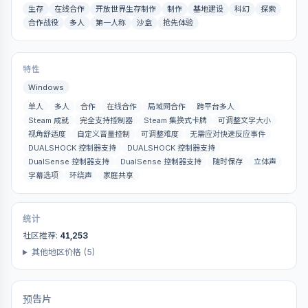
生存
在线合作
开放世界生存制作
制作
基地建设
科幻
探索
合作战役
多人
第一人称
沙盒
抢先体验
特性
Windows
单人
多人
合作
在线合作
局域网合作
跨平台多人
Steam 成就
完全支持控制器
Steam 集换式卡牌
可调整文字大小
视角舒适度
自定义音量控制
可调整难度
无需应对快速反应事件
DUALSHOCK 控制器支持
DUALSHOCK 控制器支持
DualSense 控制器支持
DualSense 控制器支持
随时保存
立体声
字幕选项
环绕声
家庭共享
统计
社区推荐:
41,253
其他地区价格 (5)
预告片