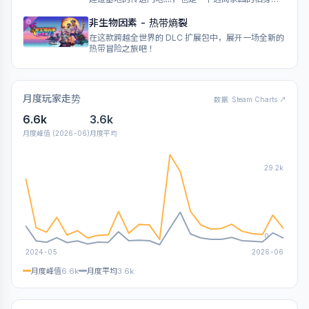
所。本组合包还包含官方 GATE 植物学家制服，你可
以穿着它漫步于树篱花园之中，思考那些日久年深的
非生物因素 - 热带熵裂
古老谜团。
在这款跨越全世界的 DLC 扩展包中，展开一场全新的
热带冒险之旅吧！
月度玩家走势
数据: Steam Charts ↗
6.6k
3.6k
月度峰值 (2026-06)
月度平均
29.2k
0
2024-05
2026-06
月度峰值
6.6k
月度平均
3.6k