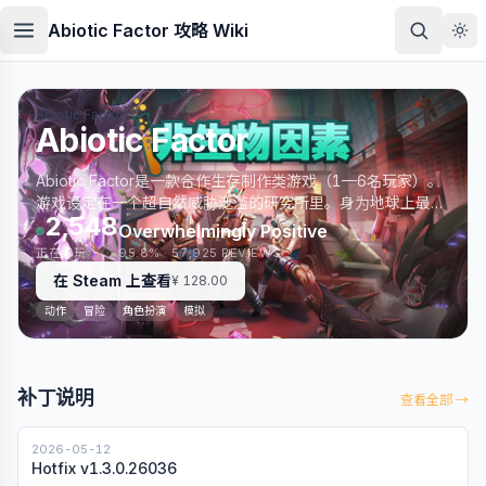
跳到主要内容
Abiotic Factor 攻略 Wiki
Abiotic Factor
Abiotic Factor
Abiotic Factor是一款合作生存制作类游戏（1—6名玩家）。
游戏设定在一个超自然威胁泛滥的研究所里。身为地球上最优
2,548
秀的科学家，你们必须团结一致，制造各种巧妙工具和武器，
Overwhelmingly Positive
努力生存下去。你很清楚，生存之道只有一条：运用科学，干
正在游玩
95.8%
· 57,925 REVIEWS
掉它们！
在 Steam 上查看
¥ 128.00
动作
冒险
角色扮演
模拟
补丁说明
查看全部 →
2026-05-12
Hotfix v1.3.0.26036