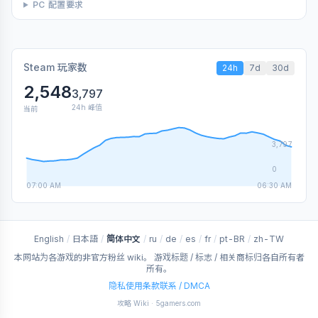
PC 配置要求
Steam 玩家数
24h
7d
30d
2,548
3,797
24h 峰值
当前
3,797
0
07:00 AM
06:30 AM
English
/
日本語
/
简体中文
/
ru
/
de
/
es
/
fr
/
pt-BR
/
zh-TW
本网站为各游戏的非官方粉丝 wiki。 游戏标题 / 标志 / 相关商标归各自所有者
所有。
隐私
使用条款
联系 / DMCA
攻略 Wiki · 5gamers.com