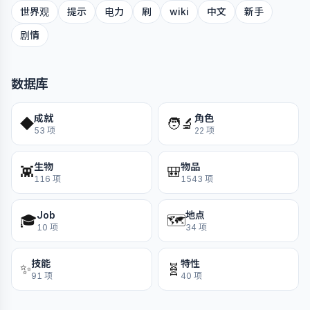
世界观
提示
电力
刷
wiki
中文
新手
剧情
数据库
成就
角色
◆
🧑‍🔬
53 项
22 项
生物
物品
👾
🎒
116 项
1543 项
Job
地点
🎓
🗺️
10 项
34 项
技能
特性
✨
🧬
91 项
40 项