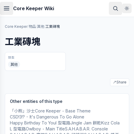
Skip to main content
Core Keeper Wiki
Core Keeper
/
物品
/
其他
/
工業磚塊
工業磚塊
類型
其他
↗
Share
Other entities of this type
「小熊」沙士
Core Keeper - Base Theme
CSD!3!? - It's Dangerous To Go Alone
Happy Birthday To You
I 型電路
Jingle Jam 餅乾
Kizz Cola
L 型電路
Owlboy - Main Title
S.A.H.A.B.A.R. Console