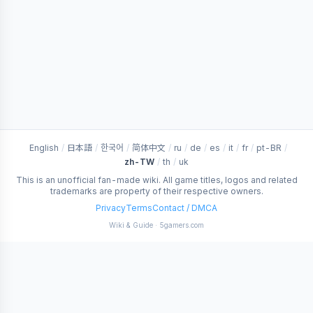
English
/
日本語
/
한국어
/
简体中文
/
ru
/
de
/
es
/
it
/
fr
/
pt-BR
/
zh-TW
/
th
/
uk
This is an unofficial fan-made wiki. All game titles, logos and related
trademarks are property of their respective owners.
Privacy
Terms
Contact / DMCA
Wiki & Guide · 5gamers.com