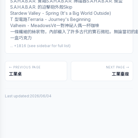
S.A.H.A.B.A.R. 寶箱
S.A.H.A.B.A.R. 掃描器
S.A.H.A.B.A.R. 獎盃
S.A.H.A.B.A.R. 的迫擊砲外殼
Skip
Stardew Valley - Spring (It's a Big World Outside)
T 型電路
Terraria - Journey's Beginning
Valheim - Meadows
Vit
一對神祕人偶
一杯咖啡
一條纖細的絲狀物，內部織入了許多古代的寶石微粒。無論當初的
一盒巧克力
... +1816 (see sidebar for full list)
← PREVIOUS PAGE
NEXT PAGE →
工業桌
工業臺座
Last updated:
2026/06/04