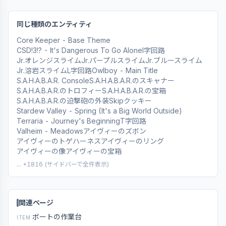
同じ種類のエンティティ
Core Keeper - Base Theme
CSD!3!? - It's Dangerous To Go Alone
I字回路
Jr.オレンジスライム
Jr.パープルスライム
Jr.ブルースライム
Jr.溶岩スライム
L字回路
Owlboy - Main Title
S.A.H.A.B.A.R. Console
S.A.H.A.B.A.R.のスキャナー
S.A.H.A.B.A.R.のトロフィー
S.A.H.A.B.A.R.の宝箱
S.A.H.A.B.A.R.の迫撃砲の外装
Skipクッキー
Stardew Valley - Spring (It's a Big World Outside)
Terraria - Journey's Beginning
T字回路
Valheim - Meadows
アイヴィーのズボン
アイヴィーのトゲハーネス
アイヴィーのリング
アイヴィーの像
アイヴィーの宝箱
... +1816 (サイドバーで全件表示)
関連ページ
ボートの作業台
ITEM