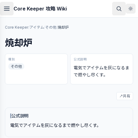
本文へスキップ
Core Keeper 攻略 Wiki
Core Keeper
/
アイテム
/
その他
/
焼却炉
焼却炉
種別
公式説明
その他
電気でアイテムを灰になるま
で燃やし尽くす。
↗
共有
公式説明
電気でアイテムを灰になるまで燃やし尽くす。