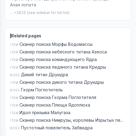
Алая лопата
... +1816 (see sidebar for full list)
Related pages
Сканер поиска Морфы Водомассы
ITEM
Сканер поиска небесного титана Азеоса
ITEM
Сканер поиска командующего Ядра
ITEM
Сканер поиска ледяного титана Кридры
ITEM
Дикий титан Друидра
BOSS
Сканер поиска дикого титана Друидры
ITEM
Гхорм Поглотитель
BOSS
Сканер поиска Гхорма Поглотителя
ITEM
Сканер поиска Плюща Ядоплюха
ITEM
Идол призыва Малугаза
ITEM
Сканер поиска Нимрузы, королевы Изрытых песков
ITEM
Пустотный повелитель Забвидра
BOSS