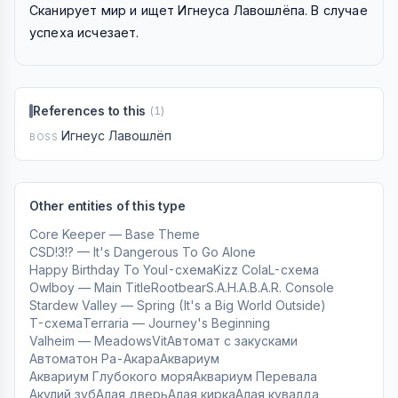
Сканирует мир и ищет Игнеуса Лавошлёпа. В случае
успеха исчезает.
References to this
(1)
Игнеус Лавошлёп
BOSS
Other entities of this type
Core Keeper — Base Theme
CSD!3!? — It's Dangerous To Go Alone
Happy Birthday To You
I-схема
Kizz Cola
L-схема
Owlboy — Main Title
Rootbear
S.A.H.A.B.A.R. Console
Stardew Valley — Spring (It's a Big World Outside)
T-схема
Terraria — Journey's Beginning
Valheim — Meadows
Vit
Автомат с закусками
Автоматон Ра-Акара
Аквариум
Аквариум Глубокого моря
Аквариум Перевала
Акулий зуб
Алая дверь
Алая кирка
Алая кувалда