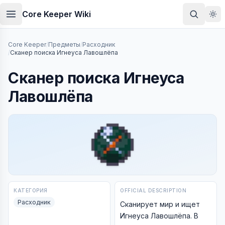
Skip to main content
Core Keeper Wiki
Core Keeper
/
Предметы
/
Расходник
/
Сканер поиска Игнеуса Лавошлёпа
Сканер поиска Игнеуса
Лавошлёпа
КАТЕГОРИЯ
OFFICIAL DESCRIPTION
Расходник
Сканирует мир и ищет
Игнеуса Лавошлёпа. В