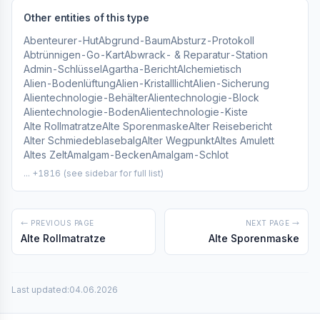
Other entities of this type
Abenteurer-Hut
Abgrund-Baum
Absturz-Protokoll
Abtrünnigen-Go-Kart
Abwrack- & Reparatur-Station
Admin-Schlüssel
Agartha-Bericht
Alchemietisch
Alien-Bodenlüftung
Alien-Kristalllicht
Alien-Sicherung
Alientechnologie-Behälter
Alientechnologie-Block
Alientechnologie-Boden
Alientechnologie-Kiste
Alte Rollmatratze
Alte Sporenmaske
Alter Reisebericht
Alter Schmiedeblasebalg
Alter Wegpunkt
Altes Amulett
Altes Zelt
Amalgam-Becken
Amalgam-Schlot
... +1816 (see sidebar for full list)
← PREVIOUS PAGE
NEXT PAGE →
Alte Rollmatratze
Alte Sporenmaske
Last updated:
04.06.2026