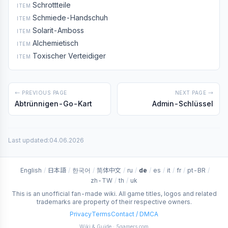
Schrottteile
ITEM
Schmiede-Handschuh
ITEM
Solarit-Amboss
ITEM
Alchemietisch
ITEM
Toxischer Verteidiger
ITEM
← PREVIOUS PAGE
NEXT PAGE →
Abtrünnigen-Go-Kart
Admin-Schlüssel
Last updated:
04.06.2026
English
/
日本語
/
한국어
/
简体中文
/
ru
/
de
/
es
/
it
/
fr
/
pt-BR
/
zh-TW
/
th
/
uk
This is an unofficial fan-made wiki. All game titles, logos and related
trademarks are property of their respective owners.
Privacy
Terms
Contact / DMCA
Wiki & Guide · 5gamers.com